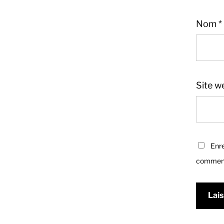
Nom
*
Site w
Enre
comment