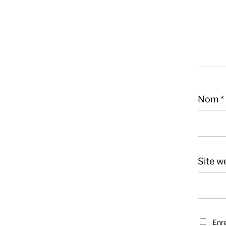
Nom
*
Site w
Sandra
Boucher
Enre