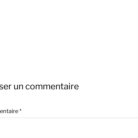
sser un commentaire
ntaire
*