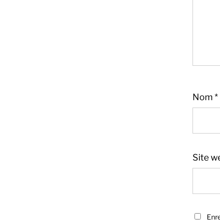
Nom
*
Site w
Sandra
Boucher
Enre