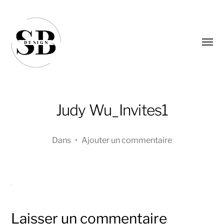
Affic
le
menu
Judy Wu_Invites1
Dans
•
Ajouter un commentaire
Sandra
Boucher
Laisser un commentaire