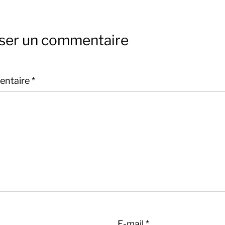
sser un commentaire
ntaire
*
E-mail
*