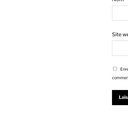
Site w
Enre
comment