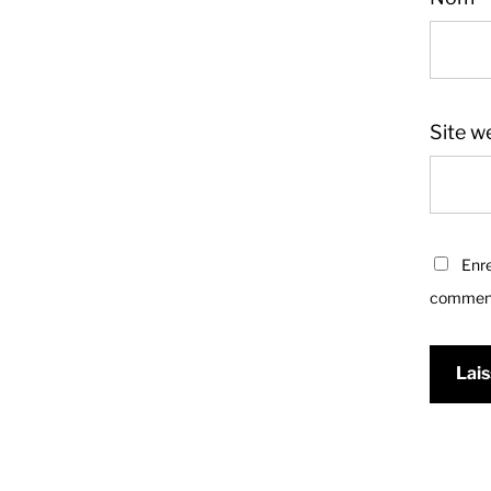
Site w
Enre
comment