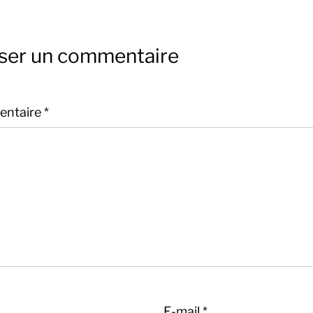
sser un commentaire
ntaire
*
E-mail
*