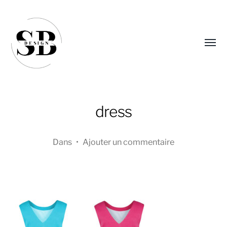
Affic
le
menu
dress
Dans
•
Ajouter un commentaire
Sandra
Boucher