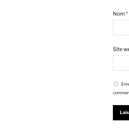
Nom
*
Site w
Enre
comment