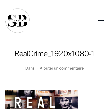
Affic
le
menu
RealCrime_1920x1080-1
Dans
•
Ajouter un commentaire
Sandra
Boucher