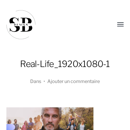
Affic
le
menu
Real-Life_1920x1080-1
Dans
•
Ajouter un commentaire
Sandra
Boucher