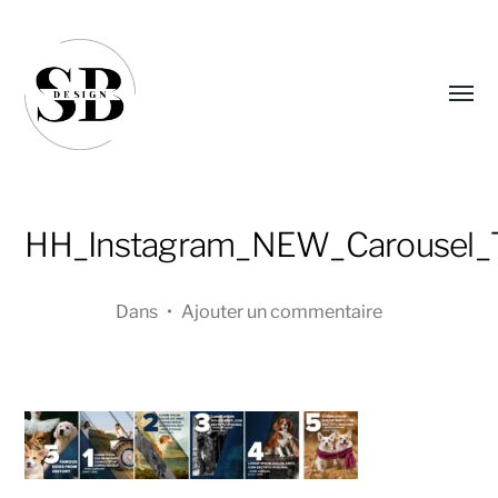
Affic
le
menu
HH_Instagram_NEW_Carousel_
Dans
•
Ajouter un commentaire
Sandra
Boucher