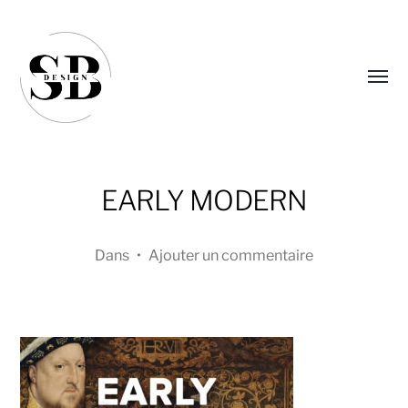
Affic
le
menu
EARLY MODERN
Dans
•
Ajouter un commentaire
Sandra
Boucher