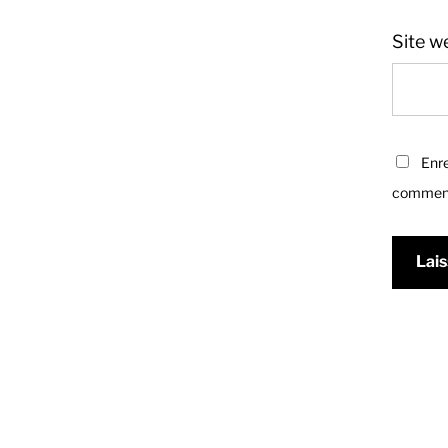
Site w
Enre
comment