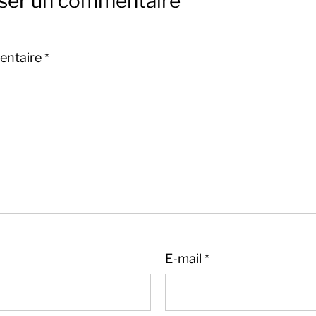
sser un commentaire
ntaire
*
E-mail
*