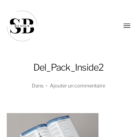
Affic
le
menu
Del_Pack_Inside2
Dans
•
Ajouter un commentaire
Sandra
Boucher