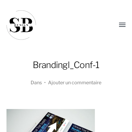
Affic
le
menu
Brandingl_Conf-1
Dans
•
Ajouter un commentaire
Sandra
Boucher