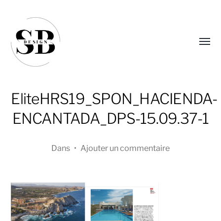
Affic
le
menu
EliteHRS19_SPON_HACIENDA-
ENCANTADA_DPS-15.09.37-1
Dans
•
Ajouter un commentaire
Sandra
Boucher