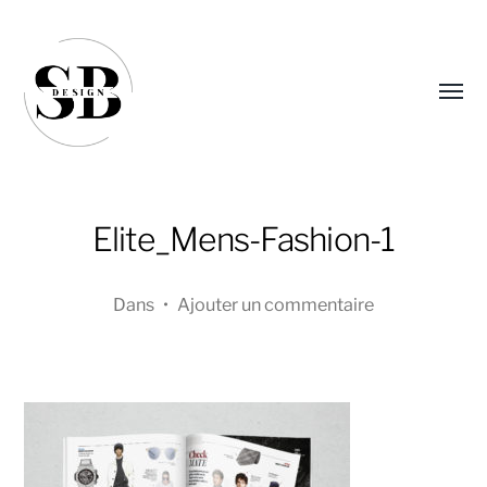
Affic
le
menu
Elite_Mens-Fashion-1
Dans
•
Ajouter un commentaire
Sandra
Boucher