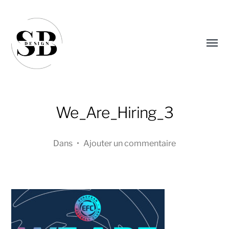
Affic
le
menu
We_Are_Hiring_3
Dans
•
Ajouter un commentaire
Sandra
Boucher