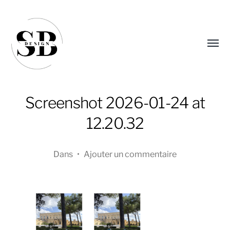
Affic
le
menu
Screenshot 2026-01-24 at
12.20.32
Dans
•
Ajouter un commentaire
Sandra
Boucher