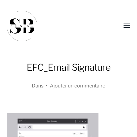
Affic
le
menu
EFC_Email Signature
Dans
•
Ajouter un commentaire
Sandra
Boucher