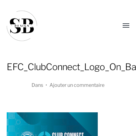
Affic
le
menu
EFC_ClubConnect_Logo_On_B
Dans
•
Ajouter un commentaire
Sandra
Boucher