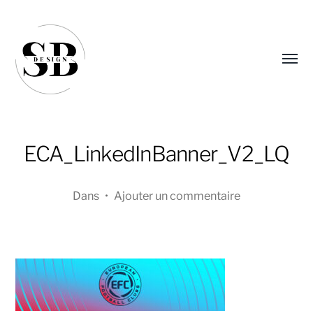
Affic
le
menu
ECA_LinkedInBanner_V2_LQ
Dans
•
Ajouter un commentaire
Sandra
Boucher