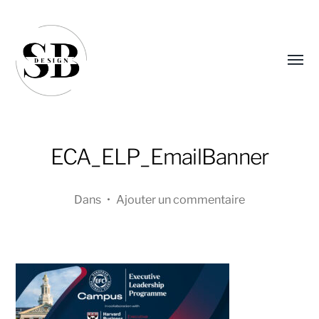
Affic
le
menu
ECA_ELP_EmailBanner
Dans
•
Ajouter un commentaire
Sandra
Boucher