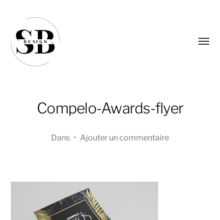
Affic
le
menu
Compelo-Awards-flyer
Dans
•
Ajouter un commentaire
Sandra
Boucher