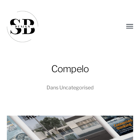
Affic
le
menu
Compelo
Dans
Uncategorised
Sandra
Boucher