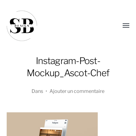
Affic
le
menu
Instagram-Post-
Mockup_Ascot-Chef
Dans
•
Ajouter un commentaire
Sandra
Boucher