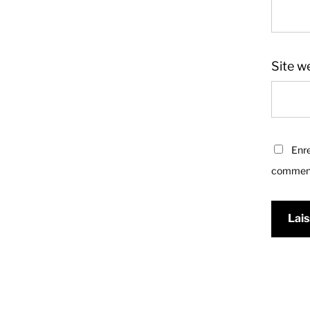
Site w
Enre
comment