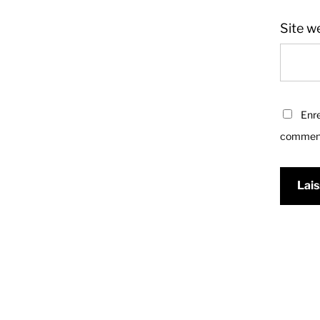
Site w
Enre
comment